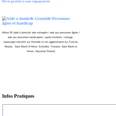
Devis gratuit et sans engagement
Althea SP (aide à domicile/ aide ménagère / aide aux personnes âgées /
aide aux personnes handicapées / garde d'enfants / ménage -
repassage) intervient sur Grenoble et son agglomération (La Tronche,
Meylan, Saint Martin D’Hères, Echirolles, Fontaine, Saint Martin le
Vinoux, Seyssinet Pariset)
Infos
Pratiques