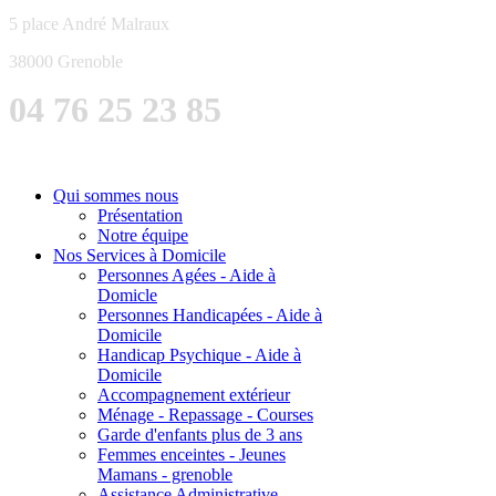
5 place André Malraux
38000 Grenoble
04 76 25 23 85
Qui sommes nous
Présentation
Notre équipe
Nos Services à Domicile
Personnes Agées - Aide à
Domicle
Personnes Handicapées - Aide à
Domicile
Handicap Psychique - Aide à
Domicile
Accompagnement extérieur
Ménage - Repassage - Courses
Garde d'enfants plus de 3 ans
Femmes enceintes - Jeunes
Mamans - grenoble
Assistance Administrative