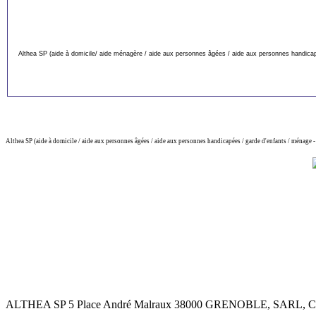
Althea SP (aide à domicile/ aide ménagère / aide aux personnes âgées / aide aux personnes handicapé
Althea SP (aide à domicile / aide aux personnes âgées / aide aux personnes handicapées / garde d'enfants / ménage 
ALTHEA SP 5 Place André Malraux 38000 GRENOBLE, SARL, Capit