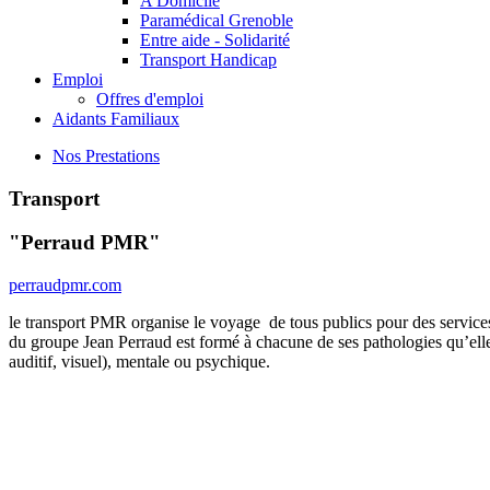
A Domicile
Paramédical Grenoble
Entre aide - Solidarité
Transport Handicap
Emploi
Offres d'emploi
Aidants Familiaux
Nos Prestations
Transport
"Perraud PMR"
perraudpmr.com
le transport PMR organise le voyage de tous publics pour des service
du groupe Jean Perraud est formé à chacune de ses pathologies qu’elle
auditif, visuel), mentale ou psychique.