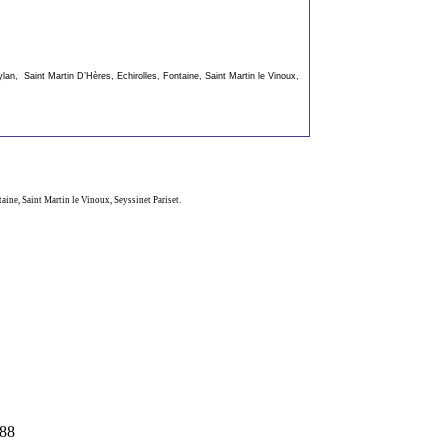
an, Saint Martin D’Hères, Echirolles, Fontaine, Saint Martin le Vinoux,
aine, Saint Martin le Vinoux, Seyssinet Pariset.
488