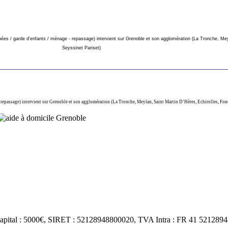
es / garde d'enfants / ménage - repassage) intervient sur Grenoble et son agglomération (La Tronche, Meyl
Seyssinet Pariset)
- repassage) intervient sur Grenoble et son agglomération (La Tronche, Meylan, Saint Martin D’Hères, Echirolles, Font
al : 5000€, SIRET : 52128948800020, TVA Intra : FR 41 521289