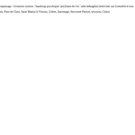
repassage - livraison courses / handicap psychique/ auxiliaire de vie / aide ménagère) intervient sur Grenoble et son
s, Pont de Claix, Saint Martin le Vinoux, Gières, Sassenage, Seyssinet Pariset, seyssins, Claix)