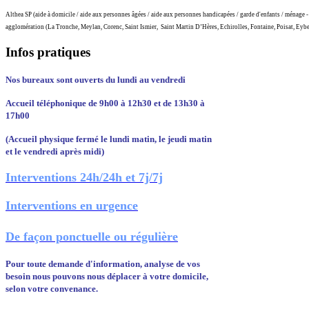
Althea SP (aide à domicile / aide aux personnes âgées / aide aux personnes handicapées / garde d'enfants / ménage - 
agglomération (La Tronche, Meylan, Corenc, Saint Ismier, Saint Martin D’Hères, Echirolles, Fontaine, Poisat, Eyben
Infos
pratiques
Nos bureaux sont ouverts du lundi au vendredi
Accueil téléphonique de 9h00 à 12h30 et de 13h30 à
17h00
(Accueil physique fermé le lundi matin, le jeudi matin
et le vendredi après midi)
Interventions 24h/24h et 7j/7j
Interventions en urgence
De façon ponctuelle ou régulière
Pour toute demande d'information, analyse de vos
besoin nous pouvons nous déplacer à votre domicile,
selon votre convenance.