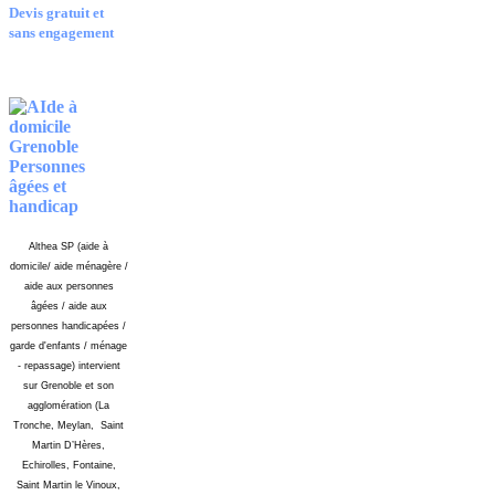
Devis gratuit et
sans engagement
Althea SP (aide à
domicile/ aide ménagère /
aide aux personnes
âgées / aide aux
personnes handicapées /
garde d'enfants / ménage
- repassage) intervient
sur Grenoble et son
agglomération (La
Tronche, Meylan, Saint
Martin D’Hères,
Echirolles, Fontaine,
Saint Martin le Vinoux,