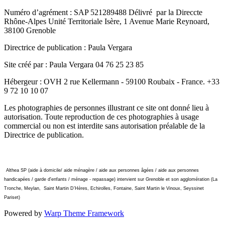
Numéro d’agrément : SAP 521289488 Délivré par la Direccte
Rhône-Alpes Unité Territoriale Isère, 1 Avenue Marie Reynoard,
38100 Grenoble
Directrice de publication : Paula Vergara
Site créé par : Paula Vergara 04 76 25 23 85
Hébergeur : OVH 2 rue Kellermann - 59100 Roubaix - France.
+33
9 72 10 10 07
Les photographies de personnes illustrant ce site ont donné lieu à
autorisation. Toute reproduction de ces photographies à usage
commercial ou non est interdite sans autorisation préalable de la
Directrice de publication.
Althea SP (aide à domicile/ aide ménagère / aide aux personnes âgées / aide aux personnes
handicapées / garde d'enfants / ménage - repassage) intervient sur Grenoble et son agglomération (La
Tronche, Meylan, Saint Martin D’Hères, Echirolles, Fontaine, Saint Martin le Vinoux, Seyssinet
Pariset)
Powered by
Warp Theme Framework