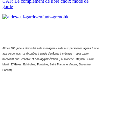
CAF: Le complément de libre choix mode de
garde
Althea SP (aide à domicile/ aide ménagère / aide aux personnes âgées / aide
aux personnes handicapées / garde d'enfants / ménage - repassage)
intervient sur Grenoble et son agglomération (La Tronche, Meylan, Saint
Martin D’Hères, Echirolles, Fontaine, Saint Martin le Vinoux, Seyssinet
Pariset)