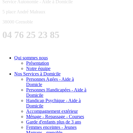
Service Autonomie - Aide à Domicile
5 place André Malraux
38000 Grenoble
04 76 25 23 85
Qui sommes nous
Présentation
Notre équipe
Nos Services à Domicile
Personnes Agées - Aide à
Domicle
Personnes Handicapées - Aide à
Domicile
Handicap Psychique - Aide à
Domicile
Accompagnement extérieur
Ménage - Repassage - Courses
Garde d'enfants plus de 3 ans
Femmes enceintes - Jeunes
Mamans - grenoble