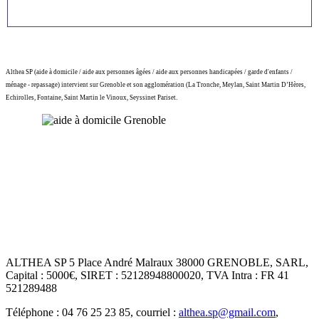
Althea SP (aide à domicile / aide aux personnes âgées / aide aux personnes handicapées / garde d'enfants /
ménage - repassage) intervient sur Grenoble et son agglomération (La Tronche, Meylan, Saint Martin D’Hères,
Echirolles, Fontaine, Saint Martin le Vinoux, Seyssinet Pariset.
ALTHEA SP 5 Place André Malraux 38000 GRENOBLE, SARL,
Capital : 5000€, SIRET : 52128948800020, TVA Intra : FR 41
521289488
Téléphone : 04 76 25 23 85, courriel :
althea.sp@gmail.com
,