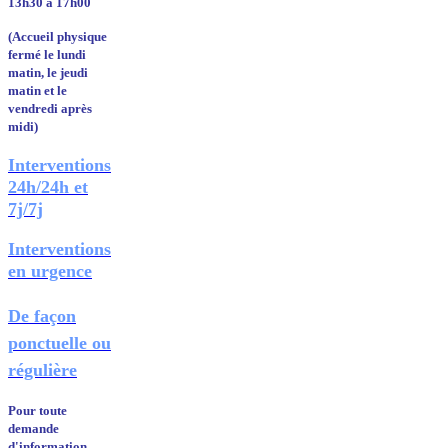
13h30 à 17h00
(Accueil physique
fermé le lundi
matin, le jeudi
matin et le
vendredi après
midi)
Interventions
24h/24h et
7j/7j
Interventions
en urgence
De façon
ponctuelle ou
régulière
Pour toute
demande
d'information,