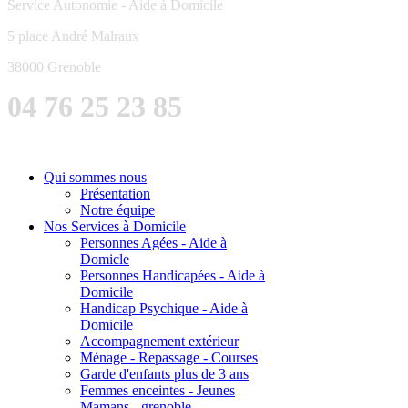
Service Autonomie - Aide à Domicile
5 place André Malraux
38000 Grenoble
04 76 25 23 85
Qui sommes nous
Présentation
Notre équipe
Nos Services à Domicile
Personnes Agées - Aide à
Domicle
Personnes Handicapées - Aide à
Domicile
Handicap Psychique - Aide à
Domicile
Accompagnement extérieur
Ménage - Repassage - Courses
Garde d'enfants plus de 3 ans
Femmes enceintes - Jeunes
Mamans - grenoble