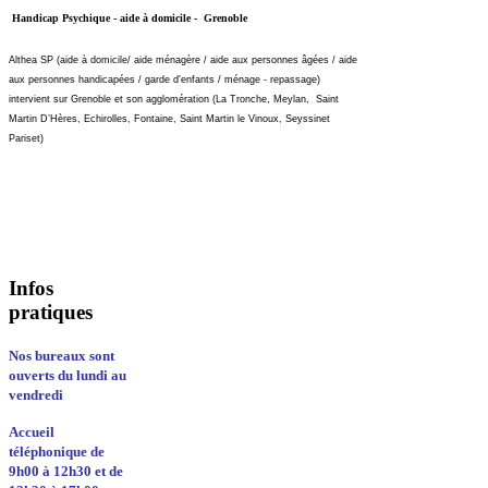
Handicap Psychique - aide à domicile - Grenoble
Althea SP (aide à domicile/ aide ménagère / aide aux personnes âgées / aide
aux personnes handicapées / garde d'enfants / ménage - repassage)
intervient sur Grenoble et son agglomération (La Tronche, Meylan, Saint
Martin D’Hères, Echirolles, Fontaine, Saint Martin le Vinoux, Seyssinet
Pariset)
Infos
pratiques
Nos bureaux sont
ouverts du lundi au
vendredi
Accueil
téléphonique de
9h00 à 12h30 et de