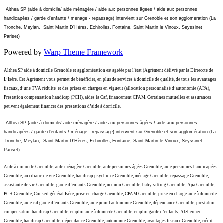
Althea SP (aide à domicile/ aide ménagère / aide aux personnes âgées / aide aux personnes
handicapées / garde d'enfants / ménage - repassage) intervient sur Grenoble et son agglomération (La
Tronche, Meylan, Saint Martin D’Hères, Echirolles, Fontaine, Saint Martin le Vinoux, Seyssinet
Pariset)
Powered by
Warp Theme Framework
Althea SP aide à domicile Grenoble et agglomération est agréée par l'état (Agrément délivré par la Dirreccte de
L’Isère. Cet Agrément vous permet de bénéficier, en plus de services à domicile de qualité, de tous les avantages
fiscaux, d’une TVA réduite et des prises en charges en vigueur (allocation personnalisé d’autonomie (APA),
Prestation compensation handicap (PCH), aides la Caf, financement CPAM. Certaines mutuelles et assurances
peuvent également financer des prestations d’aide à domicile.
Althea SP (aide à domicile/ aide ménagère / aide aux personnes âgées / aide aux personnes
handicapées / garde d'enfants / ménage - repassage) intervient sur Grenoble et son agglomération (La
Tronche, Meylan, Saint Martin D’Hères, Echirolles, Fontaine, Saint Martin le Vinoux, Seyssinet
Pariset)
Aide à domicile Grenoble, aide ménagère Grenoble, aide personnes âgées Grenoble, aide personnes handicapées
Grenoble, auxiliaire de vie Grenoble, handicap psychique Grenoble, ménage Grenoble, repassage Grenoble,
assistante de vie Grenoble, garde d’enfants Grenoble, nounou Grenoble, baby-sitting Grenoble, Apa Grenoble,
PCH Grenoble, Conseil général Isère, prise en charge Grenoble, CPAM Grenoble, prise en charge aide à domicile
Grenoble, aide caf garde d’enfants Grenoble, aide pour l’autonomie Grenoble, dépendance Grenoble, prestation
compensation handicap Grenoble, emploi aide à domicile Grenoble, emploi garde d’enfants, Alzheimer
Grenoble, handicap Grenoble, dépendance Grenoble, autonomie Grenoble, avantages fiscaux Grenoble, crédit