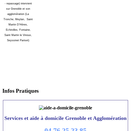
- repassage) intervient
sur Grenoble et son
agglomération (La
Tronche, Meylan, Saint
Martin D’Hères,
Echirolles, Fontaine,
Saint Martin le Vinoux,
Seyssinet Pariset)
Infos
Pratiques
Services et aide à domicile Grenoble et Agglomération
04 76 25 23 85